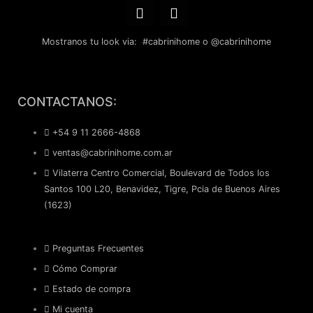
Mostranos tu look via: #cabrinihome o @cabrinihome
F
I
a
n
CONTACTANOS:
c
s
e
t
+54 9 11 2666-4868
b
a
ventas@cabrinihome.com.ar
o
g
o
r
Vilaterra Centro Comercial, Boulevard de Todos los
k
a
Santos 100 L20, Benavidez, Tigre, Pcia de Buenos Aires
m
(1623)
Preguntas Frecuentes
Cómo Comprar
Estado de compra
Mi cuenta