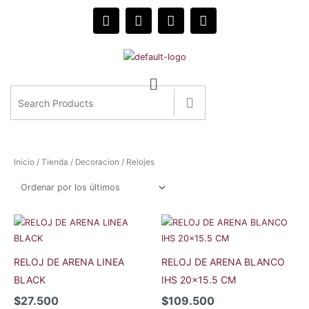
Ir
F
I
E
W
al
a
n
n
h
c
s
v
a
contenido
e
t
e
t
b
a
l
s
o
g
o
a
o
r
p
p
k
a
e
p
m
Inicio
/
Tienda
/
Decoracion
/ Relojes
RELOJ DE ARENA LINEA
RELOJ DE ARENA BLANCO
BLACK
IHS 20×15.5 CM
$
27.500
$
109.500