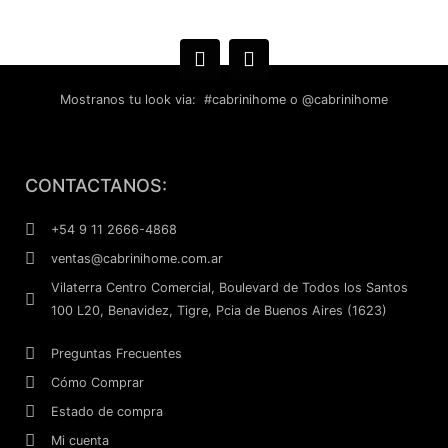
Mostranos tu look via: #cabrinihome o @cabrinihome
F
I
a
n
CONTACTANOS:
c
s
e
t
+54 9 11 2666-4868
b
a
ventas@cabrinihome.com.ar
o
g
o
r
Vilaterra Centro Comercial, Boulevard de Todos los Santos
k
a
100 L20, Benavidez, Tigre, Pcia de Buenos Aires (1623)
m
Preguntas Frecuentes
Cómo Comprar
Estado de compra
Mi cuenta