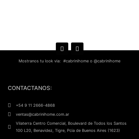
Mostranos tu look via: #cabrinihome o @cabrinihome
F
I
a
n
CONTACTANOS:
c
s
e
t
b
a
+54 9 11 2666-4868
o
g
ventas@cabrinihome.com.ar
o
r
k
a
Vilaterra Centro Comercial, Boulevard de Todos los Santos
m
100 L20, Benavidez, Tigre, Pcia de Buenos Aires (1623)