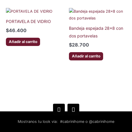
PORTAVELA DE VIDRIO
Bandeja espejada 28×8 con
$
46.400
dos portavelas
Añadir al carrito
$
28.700
Añadir al carrito
Mostranos tu look via: #cabrinihome o @cabrinihome