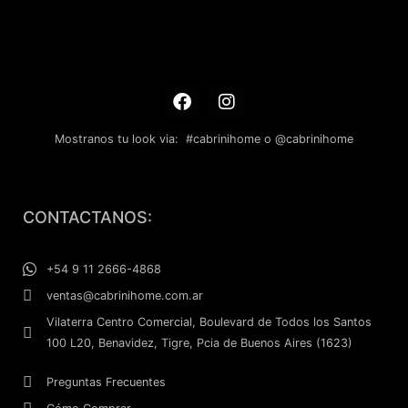
Mostranos tu look via: #cabrinihome o @cabrinihome
F
I
a
n
CONTACTANOS:
c
s
e
t
b
a
+54 9 11 2666-4868
o
g
ventas@cabrinihome.com.ar
o
r
k
a
Vilaterra Centro Comercial, Boulevard de Todos los Santos
m
100 L20, Benavidez, Tigre, Pcia de Buenos Aires (1623)
Preguntas Frecuentes