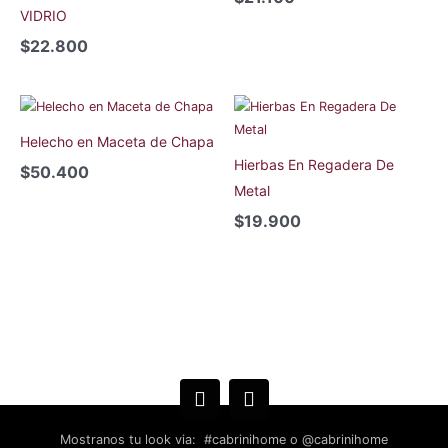
VIDRIO
$
22.800
Helecho en Maceta de Chapa
Hierbas En Regadera De
$
50.400
Metal
$
19.900
Mostranos tu look via: #cabrinihome o @cabrinihome