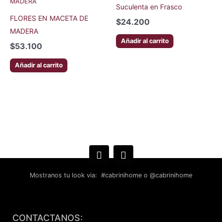
Suculenta en Frasco
FLORES EN MACETA DE
$
24.200
MADERA
Añadir al carrito
$
53.100
Añadir al carrito
Mostranos tu look via: #cabrinihome o @cabrinihome
F
I
a
n
CONTACTANOS: