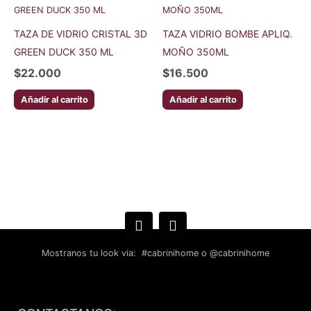
TAZA DE VIDRIO CRISTAL 3D
TAZA VIDRIO ВОМВЕ APLIQ.
GREEN DUCK 350 ML
МОÑО 350ML
$
22.000
$
16.500
Añadir al carrito
Añadir al carrito
Mostranos tu look via: #cabrinihome o @cabrinihome
F
I