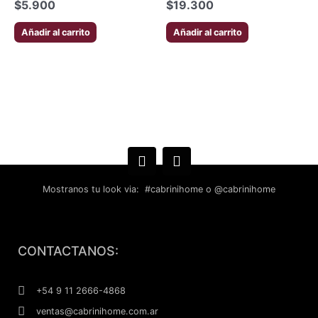
$
5.900
$
19.300
Añadir al carrito
Añadir al carrito
Mostranos tu look via: #cabrinihome o @cabrinihome
F
I
a
n
CONTACTANOS:
c
s
e
t
b
a
+54 9 11 2666-4868
o
g
ventas@cabrinihome.com.ar