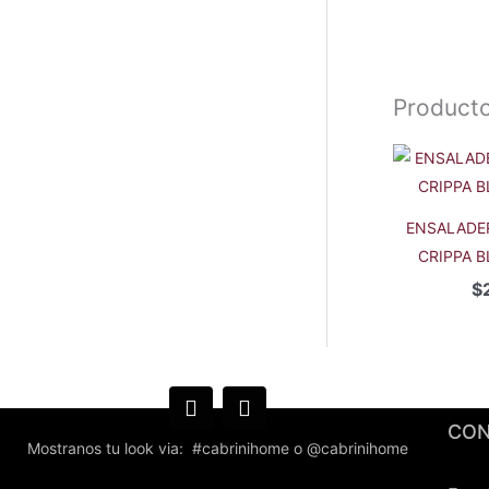
Producto
ENSALADE
CRIPPA 
$
CON
Mostranos tu look via: #cabrinihome o @cabrinihome