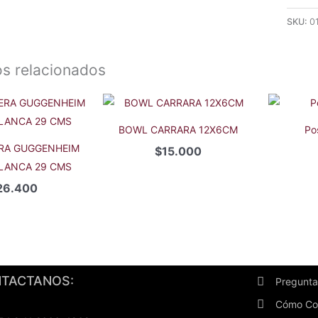
SKU:
0
s relacionados
BOWL CARRARA 12X6CM
Po
RA GUGGENHEIM
$
15.000
BLANCA 29 CMS
26.400
TACTANOS:
Pregunta
Cómo Co