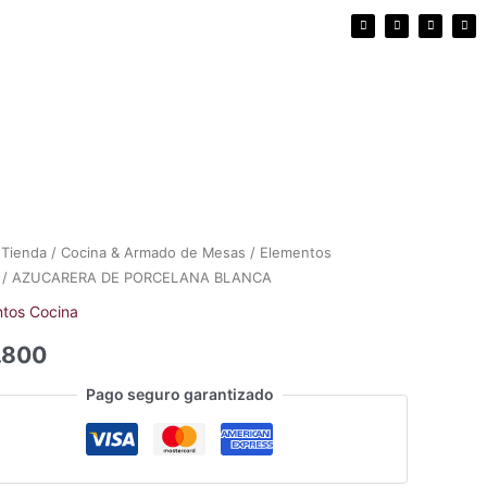
F
I
E
W
a
n
n
h
c
s
v
a
e
t
e
t
b
a
l
s
o
g
o
a
o
r
p
p
k
a
e
p
m
/
Tienda
/
Cocina & Armado de Mesas
/
Elementos
/ AZUCARERA DE PORCELANA BLANCA
tos Cocina
.800
Pago seguro garantizado