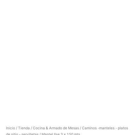
cantidad
Inicio
/
Tienda
/
Cocina & Armado de Mesas
/
Caminos -manteles - platos
de sitio - servilletas
/ Mantel Ilse 3 x 1,50 mts