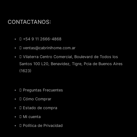
F
I
CONTACTANOS:
a
n
+54 9 11 2666-4868
c
s
ventas@cabrinihome.com.ar
Vilaterra Centro Comercial, Boulevard de Todos los
e
t
Santos 100 L20, Benavidez, Tigre, Pcia de Buenos Aires
(1623)
b
a
o
g
Preguntas Frecuentes
Cómo Comprar
o
r
Estado de compra
Mi cuenta
k
a
Política de Privacidad