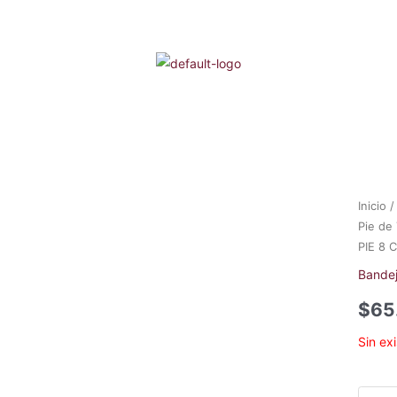
Inicio
Pie de
PIE 8 
Bandej
$
65
Sin ex