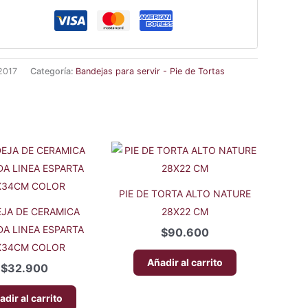
2017
Categoría:
Bandejas para servir - Pie de Tortas
PIE DE TORTA ALTO NATURE
JA DE CERAMICA
28X22 CM
A LINEA ESPARTA
$
90.600
X34CM COLOR
Añadir al carrito
$
32.900
adir al carrito