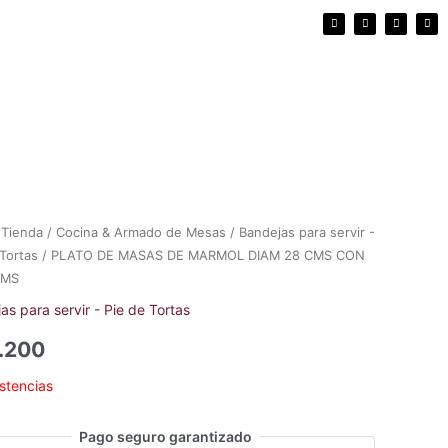
F
I
E
W
a
n
n
h
c
s
v
a
e
t
e
t
b
a
l
s
o
g
o
a
o
r
p
p
k
a
e
p
m
/
Tienda
/
Cocina & Armado de Mesas
/
Bandejas para servir -
 Tortas
/ PLATO DE MASAS DE MARMOL DIAM 28 CMS CON
CMS
as para servir - Pie de Tortas
.200
istencias
Pago seguro garantizado