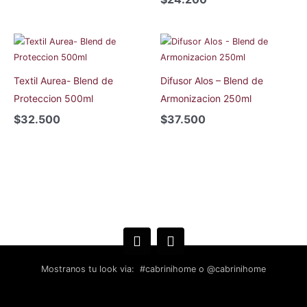
Textil Aurea- Blend de
Difusor Alos – Blend de
Proteccion 500ml
Armonizacion 250ml
$
32.500
$
37.500
Mostranos tu look via: #cabrinihome o @cabrinihome